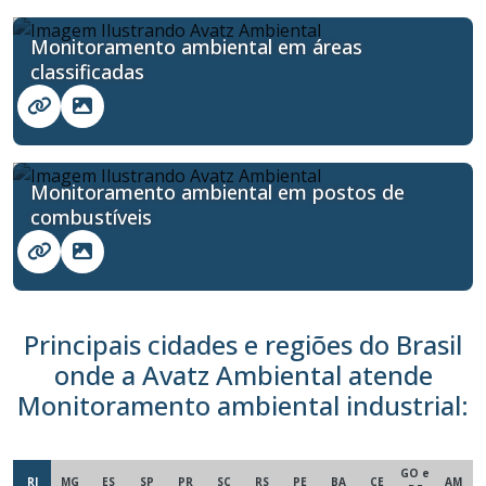
Monitoramento ambiental em áreas
classificadas
Monitoramento ambiental em postos de
combustíveis
Principais cidades e regiões do Brasil
onde a Avatz Ambiental atende
Monitoramento ambiental industrial:
GO e
RJ
MG
ES
SP
PR
SC
RS
PE
BA
CE
AM