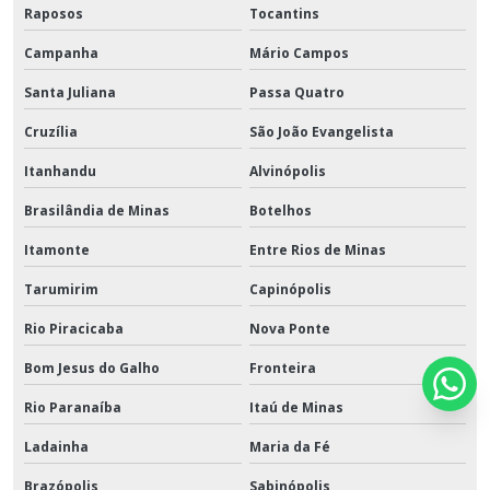
Raposos
Tocantins
Campanha
Mário Campos
Santa Juliana
Passa Quatro
Cruzília
São João Evangelista
Itanhandu
Alvinópolis
Brasilândia de Minas
Botelhos
Itamonte
Entre Rios de Minas
Tarumirim
Capinópolis
Rio Piracicaba
Nova Ponte
Bom Jesus do Galho
Fronteira
Rio Paranaíba
Itaú de Minas
Ladainha
Maria da Fé
Brazópolis
Sabinópolis