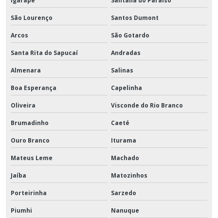
Igarapé
Santana do Paraíso
São Lourenço
Santos Dumont
Arcos
São Gotardo
Santa Rita do Sapucaí
Andradas
Almenara
Salinas
Boa Esperança
Capelinha
Oliveira
Visconde do Rio Branco
Brumadinho
Caeté
Ouro Branco
Iturama
Mateus Leme
Machado
Jaíba
Matozinhos
Porteirinha
Sarzedo
Piumhi
Nanuque