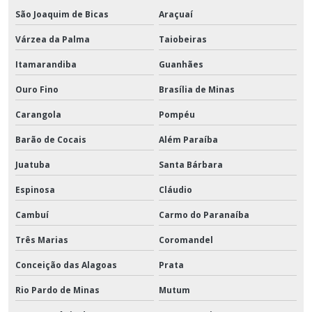
São Joaquim de Bicas
Araçuaí
Várzea da Palma
Taiobeiras
Itamarandiba
Guanhães
Ouro Fino
Brasília de Minas
Carangola
Pompéu
Barão de Cocais
Além Paraíba
Juatuba
Santa Bárbara
Espinosa
Cláudio
Cambuí
Carmo do Paranaíba
Três Marias
Coromandel
Conceição das Alagoas
Prata
Rio Pardo de Minas
Mutum