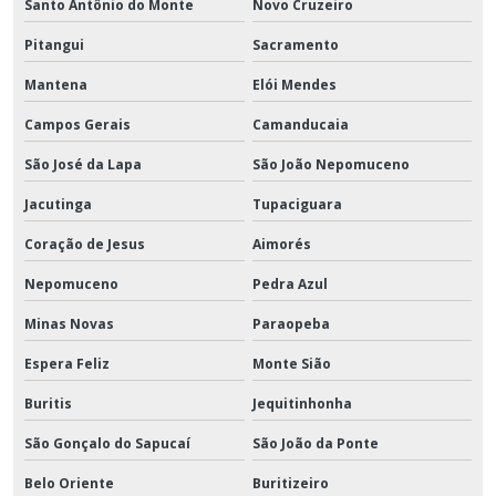
Santo Antônio do Monte
Novo Cruzeiro
Pitangui
Sacramento
Mantena
Elói Mendes
Campos Gerais
Camanducaia
São José da Lapa
São João Nepomuceno
Jacutinga
Tupaciguara
Coração de Jesus
Aimorés
Nepomuceno
Pedra Azul
Minas Novas
Paraopeba
Espera Feliz
Monte Sião
Buritis
Jequitinhonha
São Gonçalo do Sapucaí
São João da Ponte
Belo Oriente
Buritizeiro