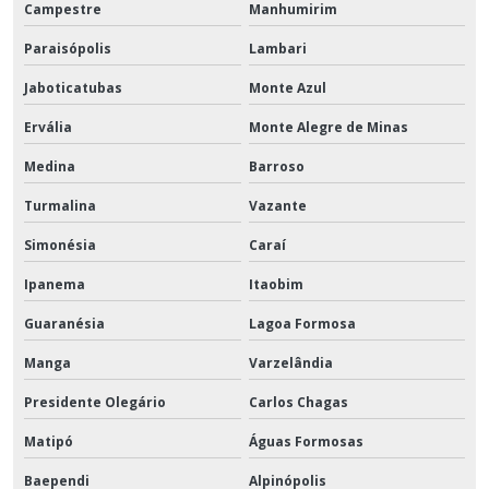
Campestre
Manhumirim
Paraisópolis
Lambari
Jaboticatubas
Monte Azul
Ervália
Monte Alegre de Minas
Medina
Barroso
Turmalina
Vazante
Simonésia
Caraí
Ipanema
Itaobim
Guaranésia
Lagoa Formosa
Manga
Varzelândia
Presidente Olegário
Carlos Chagas
Matipó
Águas Formosas
Baependi
Alpinópolis