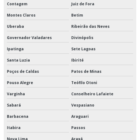
Contagem
Juiz de Fora
Montes Claros
Betim
Uberaba
Ribeirão das Neves
Governador Valadares
Divinópolis
Ipatinga
Sete Lagoas
Santa Luzia
Ibirité
Poços de Caldas
Patos de Minas
Pouso Alegre
Teófilo Otoni
Varginha
Conselheiro Lafaiete
Sabará
Vespasiano
Barbacena
Araguari
Itabira
Passos
Nova Lima
Araxá