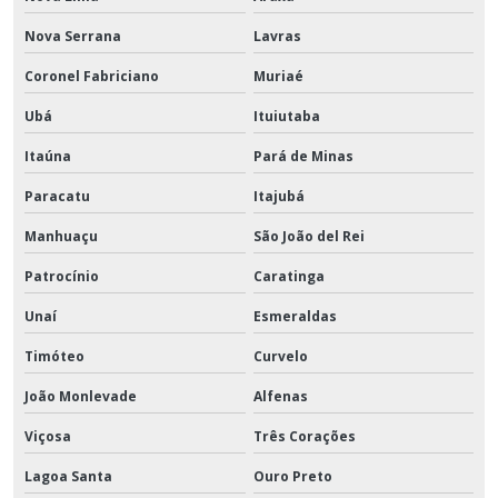
Nova Serrana
Lavras
Coronel Fabriciano
Muriaé
Ubá
Ituiutaba
Itaúna
Pará de Minas
Paracatu
Itajubá
Manhuaçu
São João del Rei
Patrocínio
Caratinga
Unaí
Esmeraldas
Timóteo
Curvelo
João Monlevade
Alfenas
Viçosa
Três Corações
Lagoa Santa
Ouro Preto