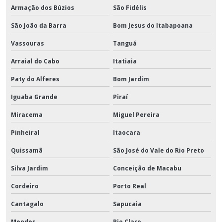
Armação dos Búzios
São Fidélis
São João da Barra
Bom Jesus do Itabapoana
Vassouras
Tanguá
Arraial do Cabo
Itatiaia
Paty do Alferes
Bom Jardim
Iguaba Grande
Piraí
Miracema
Miguel Pereira
Pinheiral
Itaocara
Quissamã
São José do Vale do Rio Preto
Silva Jardim
Conceição de Macabu
Cordeiro
Porto Real
Cantagalo
Sapucaia
Mendes
Rio Claro