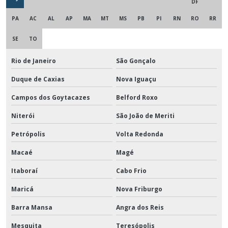
DF
PA
AC
AL
AP
MA
MT
MS
PB
PI
RN
RO
RR
SE
TO
Rio de Janeiro
São Gonçalo
Duque de Caxias
Nova Iguaçu
Campos dos Goytacazes
Belford Roxo
Niterói
São João de Meriti
Petrópolis
Volta Redonda
Macaé
Magé
Itaboraí
Cabo Frio
Maricá
Nova Friburgo
Barra Mansa
Angra dos Reis
Mesquita
Teresópolis