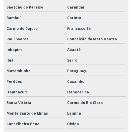
São João do Paraíso
Carandaí
Bambuí
Corinto
Carmo do Cajuru
Francisco Sá
Raul Soares
Conceição do Mato Dentro
Inhapim
Abaeté
Ibiá
Serro
Muzambinho
Paraguaçu
Perdões
Caxambu
Itambacuri
Itapecerica
Santa Vitória
Carmo do Rio Claro
Monte Santo de Minas
Lajinha
Conselheiro Pena
Divino